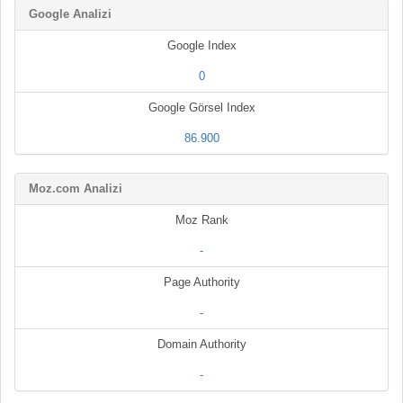
Google Analizi
Google Index
0
Google Görsel Index
86.900
Moz.com Analizi
Moz Rank
-
Page Authority
-
Domain Authority
-