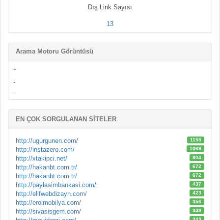
Dış Link Sayısı
13
Arama Motoru Görüntüsü
-
-
-
EN ÇOK SORGULANAN SİTELER
1155
http://ugurgunen.com/
1069
http://instazero.com/
804
http://xtakipci.net/
672
http://hakanbt.com.tr/
672
http://hakanbt.com.tr/
437
http://paylasimbankasi.com/
423
http://elifwebdizayn.com/
356
http://erolmobilya.com/
349
http://sivasisgem.com/
343