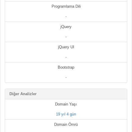
Programlama Dili
-
jQuery
-
jQuery UI
-
Bootstrap
-
Diğer Analizler
Domain Yaşı
19 yıl 4 gün
Domain Ömrü