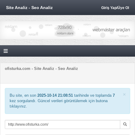
Site Analiz - Seo Analiz
Giriş Yap/Üye Ol
ofisturka.com - Site Analiz - Seo Analiz
×
Bu site, en son
2025-10-14 21:08:51
tarihinde ve toplamda
7
kez sorgulandı. Güncel verileri görüntülemek için butona
tıklayınız.