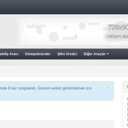
ekiliş Aracı
Dönüştürücüler
Şifre Üretici
Diğer Araçlar
×
lamda
1
kez sorgulandı. Güncel verileri görüntülemek için