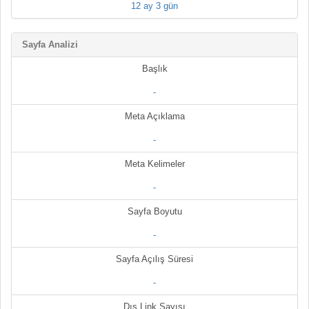
12 ay 3 gün
Sayfa Analizi
Başlık
-
Meta Açıklama
-
Meta Kelimeler
-
Sayfa Boyutu
-
Sayfa Açılış Süresi
-
Dış Link Sayısı