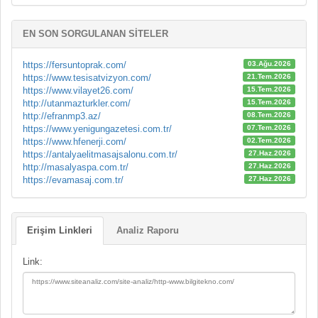
EN SON SORGULANAN SİTELER
03.Ağu.2026
https://fersuntoprak.com/
21.Tem.2026
https://www.tesisatvizyon.com/
15.Tem.2026
https://www.vilayet26.com/
15.Tem.2026
http://utanmazturkler.com/
08.Tem.2026
http://efranmp3.az/
07.Tem.2026
https://www.yenigungazetesi.com.tr/
02.Tem.2026
https://www.hfenerji.com/
27.Haz.2026
https://antalyaelitmasajsalonu.com.tr/
27.Haz.2026
http://masalyaspa.com.tr/
27.Haz.2026
https://evamasaj.com.tr/
Erişim Linkleri
Analiz Raporu
Link: