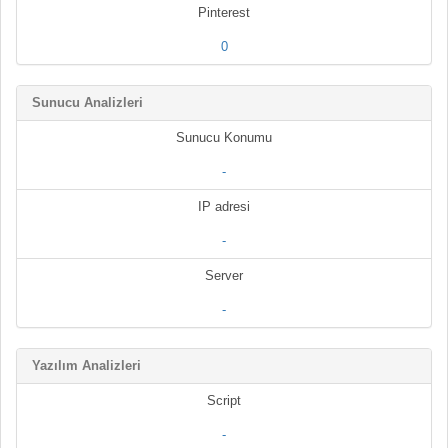
Pinterest
0
Sunucu Analizleri
Sunucu Konumu
-
IP adresi
-
Server
-
Yazılım Analizleri
Script
-