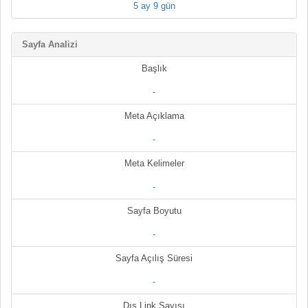
5 ay 9 gün
Sayfa Analizi
Başlık
-
Meta Açıklama
-
Meta Kelimeler
-
Sayfa Boyutu
-
Sayfa Açılış Süresi
-
Dış Link Sayısı