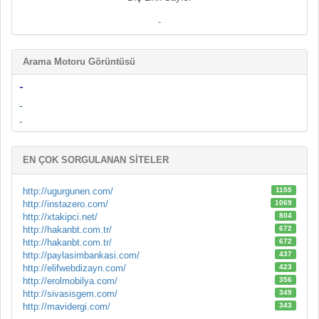
-
Arama Motoru Görüntüsü
-
-
-
EN ÇOK SORGULANAN SİTELER
1155
http://ugurgunen.com/
1069
http://instazero.com/
804
http://xtakipci.net/
672
http://hakanbt.com.tr/
672
http://hakanbt.com.tr/
437
http://paylasimbankasi.com/
423
http://elifwebdizayn.com/
356
http://erolmobilya.com/
349
http://sivasisgem.com/
343
http://mavidergi.com/